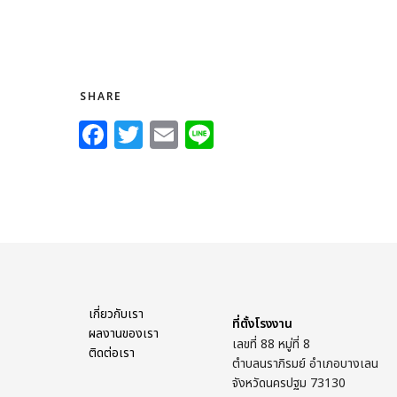
SHARE
F
T
E
Li
a
w
m
n
c
itt
ai
e
e
e
l
b
r
o
o
เกี่ยวกับเรา
k
ที่ตั้งโรงงาน
ผลงานของเรา
เลขที่ 88 หมู่ที่ 8
ติดต่อเรา
ตำบลนราภิรมย์ อำเภอบางเลน
จังหวัดนครปฐม 73130