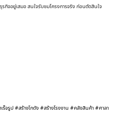
รกิจอยู่เสมอ สนใจรับชมโครงการจริง ก่อนตัดสินใจ
เร็จรูป
#สร้างโกดัง
#สร้างโรงงาน
#คลังสินค้า
#ศาลา