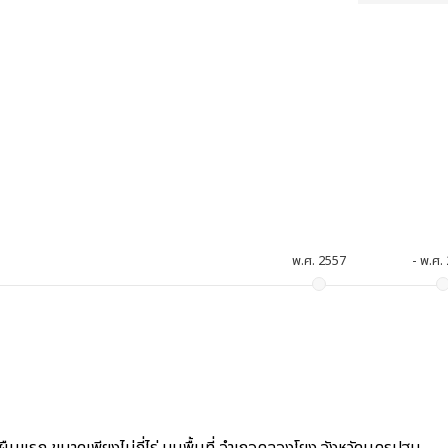
พ.ศ. 2557
- พ.ศ.
ินผืนแรก ขนาดเพียงไม่กี่ไร่ บนพื้นที่ อำเภอคลองโยง จังหวัดนครปฐม