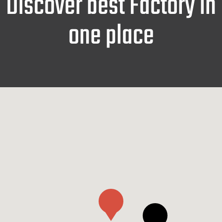
Discover best Factory in
one place