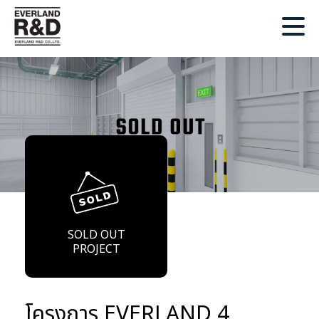
SOLD OUT
PROJECT
โครงการ EVERLAND 4