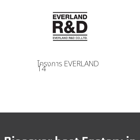
นฐ.3004 ตำบล ลำพญา อำเภอบางเลน
นครปฐม 73130
โครงการ EVERLAND
14