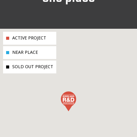
ACTIVE PROJECT
NEAR PLACE
SOLD OUT PROJECT