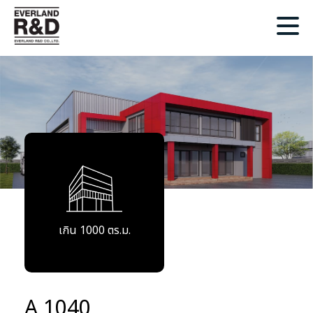
เกิน 1000 ตร.ม.
A 1040