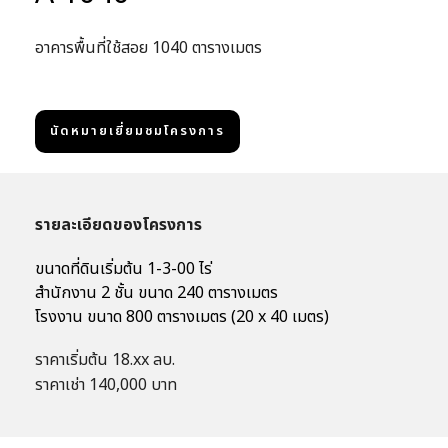
อาคารพื้นที่ใช้สอย 1040 ตารางเมตร
นัดหมายเยี่ยมชมโครงการ
รายละเอียดของโครงการ
ขนาดที่ดินเริ่มต้น 1-3-00 ไร่
สำนักงาน 2 ชั้น ขนาด 240 ตารางเมตร
โรงงาน ขนาด 800 ตารางเมตร (20 x 40 เมตร)
ราคาเริ่มต้น 18.xx ลบ.
ราคาเช่า 140,000 บาท